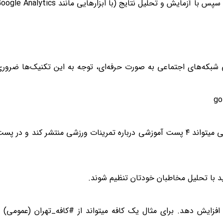
هیچ فرمول ثابتی برای همه کسب‌وکارها وجود ندارد. بهترین راه این است که ابتدا 2-3 پلتفرم اصلی مرتبط با مخاطبان خود را انتخاب کنید، سپس با آزمایش و تحلیل نتایج (با ابزارهایی مانند tics
یابی شبکه‌های اجتماعی به صورت حرفه‌ای، توجه به این تکنیک‌ها ضرور
این قانون طلایی میگوید: ۸۰% محتوای شما باید آموزشی و سرگرمکننده باشد و فقط ۲۰% مستقیم به فروش بپردازد. یک فروشگاه لوازم ورزشی میتواند ۴ پست آموزشی درباره تمرینات ورزشی منتشر کند و در 
ده از ترکیب هشتگ‌های پرطرفدار (با ۵۰۰K-1M پست) و هشتگ‌های تخصصی (زیر ۱۰۰K پست) میتواند دیده شدن شما را تا ۴۰% افزایش دهد. برای مثال یک کافه میتواند از #کافه_تهران (عمومی