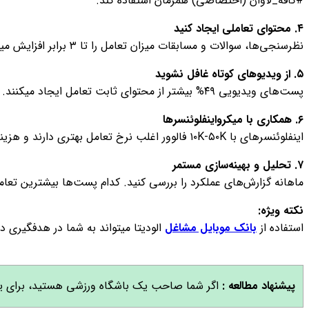
#کافه_لاوان (اختصاصی) همزمان استفاده کند.
۴
.
محتوای تعاملی ایجاد کنید
نظرسنجی‌ها، سوالات و مسابقات میزان تعامل را تا ۳ برابر افزایش میدهند. یک فروشگاه اینترنتی میتواند از فالوورها بپرسد: "به نظر شما رنگ بعدی محصولات ما چه باشد؟"
۵
.
از ویدیوهای کوتاه غافل نشوید
پست‌های ویدیویی ۴۹% بیشتر از محتوای ثابت تعامل ایجاد میکنند. حتی یک ویدیو ۱۵ ثانیه‌ای از پشت صحنه کسب‌وکارتان میتواند معجزه کند.
۶
.
همکاری با میکرواینفلوئنسرها
اینفلوئنسرهای با ۱۰K-۵۰K فالوور اغلب نرخ تعامل بهتری دارند و هزینه کمتری میطلبند. یک برند زیبایی میتواند با ۵ بلاگر کوچک همکاری کند تا با هزینه معقول به مخاطبان جدید دست یابد.
۷
.
تحلیل و بهینه‌سازی مستمر
ماهانه گزارش‌های عملکرد را بررسی کنید. کدام پست‌ها بیشترین تعامل
نکته ویژه
:
استفاده از
بانک موبایل مشاغل
الودیتا میتواند به شما در هدفگیری 
پیشنهاد مطالعه :
ا
گر شما صاحب یک باشگاه ورزشی هستید، برای یادگ