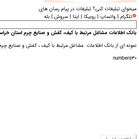
میخوای تبلیغات کنی؟
تبلیغات در پیام رسان های:
تلگرام | واتساپ | روبیکا | ایتا | سروش | بله
بانک اطلاعات مشاغل مرتبط با كيف، كفش و صنايع چرم استان خرا
نمونه ای از بانک اطلاعات مشاغل مرتبط با كيف ، كفش و صنايع چر
numbers30