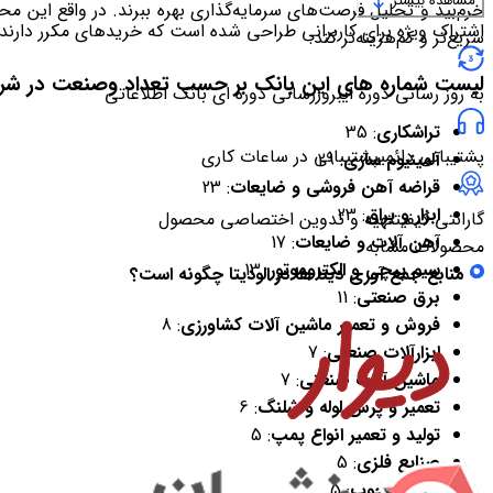
مشاهده بیشتر
خرم‌بید و تحلیل فرصت‌های سرمایه‌گذاری بهره ببرند. در واقع این م
اشتراک ویژه برای کاربرانی طراحی شده است که خریدهای مکرر دارند
سریع‌تر و کم‌هزینه‌تر کند.
لیست شماره های این بانک بر حسب تعداد وصنعت در شرح
به روز رسانی دوره ای
بروزرسانی دوره ای بانک اطلاعاتی
تراشکاری
: 35
پشتیبانی دائمی
پشتیبانی در ساعات کاری
آلمینیوم سازی
: 29
قراضه آهن فروشی و ضایعات
: 23
ابزار و یراق
: 23
گارانتی کیفیت
تهیه و تدوین اختصاصی محصول
آهن آلات و ضایعات
: 17
محصولات مشابه
سیم پیچی و الكتروموتور
: 13
منابع جمع آوری دیتا ها در الودیتا چگونه است؟
برق صنعتی
: 11
فروش و تعمیر ماشین آلات کشاورزی
: 8
ابزارآلات صنعتی
: 7
ماشین آلات صنعتی
: 7
تعمیر و پرس لوله و شلنگ
: 6
تولید و تعمیر انواع پمپ
: 5
صنایع فلزی
: 5
صنعت چوب
: 5