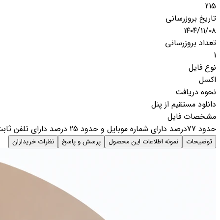
215
تاریخ بروزرسانی
۱۴۰۴/۱۱/۰۸
تعداد بروزرسانی
1
نوع فایل
اکسل
نحوه دریافت
دانلود مستقیم از پنل
مشخصات فایل
حدود 77درصد دارای شماره موبایل و حدود 25 درصد دارای تلفن ثابت نام صنف/ . نام مدیریت. آدرس . استان. شهر. گروه. زیر گروه
توضیحات
نمونه اطلاعات این محصول
پرسش و پاسخ
نظرات خریداران