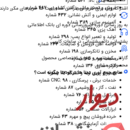
بسته بندی کالا:
۵۴۳
شماره
مشاهده بیشتر
فروش و تعمیر ماشین آلات کشاورزی:
۴۸۷
شماره
اشتراک ویژه برای کاربرانی طراحی شده است که خریدهای مکرر دارند
لوازم ایمنی و آتش نشانی:
۴۳۲
شماره
آلمینیوم سازی:
۳۸۹
شماره
به روز رسانی دوره ای
بروزرسانی دوره ای بانک اطلاعاتی
آهک پزی:
۳۴۵
شماره
تولید و تعمیر انواع پمپ:
۲۹۸
شماره
پشتیبانی دائمی
پشتیبانی در ساعات کاری
قراضه آهن فروشی و ضایعات:
۲۳۴
شماره
مخزن و تانکرسازی:
۱۹۸
شماره
گارانتی کیفیت
تهیه و تدوین اختصاصی محصول
صنعت چوب:
۱۶۵
شماره
محصولات مشابه
کرکره سازی:
۱۳۴
شماره
منابع جمع آوری دیتا ها در الودیتا چگونه است؟
تعمیر و پرس لوله و شلنگ:
۱۱۲
شماره
خدمات برش ، پرسکاری ، CNC:
۹۸
شماره
نفت ، گاز ، پتروشیمی:
۸۷
شماره
جرثقیل و لیفتراک:
۷۶
شماره
تابلو سازی:
۶۵
شماره
ابزارآلات صنعتی:
۵۴
شماره
خرده فروشان پیچ و مهره:
۴۳
شماره
تجهیزات آزمایشگاهی:
۳۸
شماره