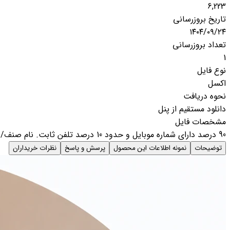
6,223
تاریخ بروزرسانی
۱۴۰۴/۰۹/۲۴
تعداد بروزرسانی
1
نوع فایل
اکسل
نحوه دریافت
دانلود مستقیم از پنل
مشخصات فایل
90 درصد دارای شماره موبایل و حدود 10 درصد تلفن ثابت. نام صنف/. نام مدیریت. آدرس . استان. شهر. گروه. زیر گروه
توضیحات
نمونه اطلاعات این محصول
پرسش و پاسخ
نظرات خریداران