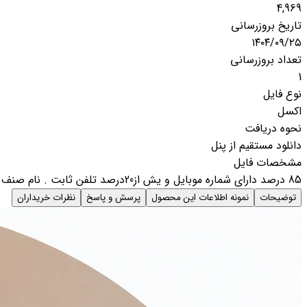
4,969
تاریخ بروزرسانی
۱۴۰۴/۰۹/۲۵
تعداد بروزرسانی
1
نوع فایل
اکسل
نحوه دریافت
دانلود مستقیم از پنل
مشخصات فایل
85 درصد دارای شماره موبایل و یش از20درصد تلفن ثابت . نام صنف .نام مدیریت. آدرس . استان. شهر. گروه. زیر گروه
توضیحات
نمونه اطلاعات این محصول
پرسش و پاسخ
نظرات خریداران