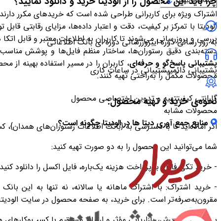
چرا باید این محصول را از الودیتا خرید و دانلود نمایید؟
مشاهده بیشتر
اشتراک ویژه برای کاربرانی طراحی شده است که خریدهای مکرر دارند
الودیتا با تمرکز بر کیفیت، دقت و اعتبار داده‌ها، مزایای رقابتی قا
بررسی و بروزرسانی می‌شوند تا کاربران به اطلاعات معتبر و قابل اتکا
به روز رسانی دوره ای
بروزرسانی دوره ای بانک اطلاعاتی
دسته‌بندی دقیق رستوران‌ها، ساختار منظم فایل‌ها و پوشش مناسب شه
پشتیبانی پاسخ‌گو و حرفه‌ای
، کاربران را در مسیر استفاده بهینه از م
پشتیبانی دائمی
پشتیبانی در ساعات کاری
محصولات مکمل را به‌راحتی تهیه کنند.
گارانتی کیفیت
تهیه و تدوین اختصاصی محصول
نحوه‌ی خرید و تهیه محصول:
محصولات مشابه
منابع جمع آوری دیتا ها در الودیتا چگونه است؟
اگر آماده‌اید تا با دسترسی به {بانک اطلاعات رستوران‌های همدان}، کس
شما می‌توانید این محصول را به دو صورت تهیه کنید:
- خرید تکی فایل: با پرداخت هزینه یک‌باره، فایل اکسل را دانلود کنید
- خرید اشتراک: با اشتراک ماهانه یا سالانه، نه تنها به این بانک 
مقرون‌به‌صرفه‌تر است. برای خرید، به صفحه محصول در سایت الودیتا
برای توسعه فروش، بازاریابی مؤثر و ارتباط مستقیم با کسب‌وکارهای ه