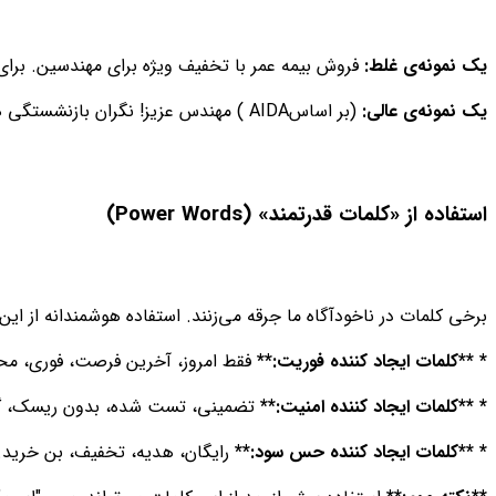
یک نمونه‌ی غلط:
فروش بیمه عمر با تخفیف ویژه برای مهندسین. برای
یک نمونه‌ی عالی:
(بر اساسAIDA ) مهندس عزیز! نگران بازنشستگی هستید؟ طرح ویژه نظام مهندسی با سود ۳۵٪. فقط تا پنجشنبه: [لینک[
استفاده از «کلمات قدرتمند» (Power Words)
برخی کلمات در ناخودآگاه ما جرقه می‌زنند. استفاده هوشمندانه از این
* **کلمات ایجاد کننده فوریت:**
فقط امروز، آخرین فرصت، فوری، مح
* **کلمات ایجاد کننده امنیت:**
تضمینی، تست شده، بدون ریسک، گا
* **کلمات ایجاد کننده حس سود:**
رایگان، هدیه، تخفیف، بن خرید.