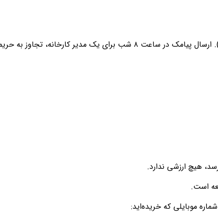
بهترین زمان ساعت ۱۰ تا ۱۱ صبح (قبل از اوج مشغله) یا ۴ تا ۵ عصر (زمان بررسی کارهای پایانی). ارسال پیامک در ساعت ۸ شب برای یک مدیر کارخانه، تجاوز به حر
رسد، هیچ ارزشی ندارد.
جعه است.
ماره موبایلی که خریده‌اید: