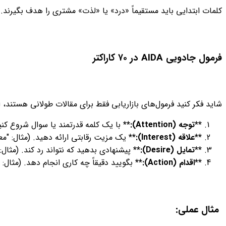
کلمات ابتدایی باید مستقیماً «درد» یا «لذت» مشتری را هدف بگیرند.
فرمول جادویی AIDA در ۷۰ کاراکتر
شاید فکر کنید فرمول‌های بازاریابی فقط برای مقالات طولانی هستند، اما هنر واقعی این است که
**توجه (Attention):**
با یک کلمه قدرتمند یا سوال شروع کنید
**علاقه (Interest):**
یک مزیت رقابتی ارائه دهید. (مثال: "م
**تمایل (Desire):**
پیشنهادی بدهید که نتواند رد کند. (مثال: 
**اقدام (Action):**
بگویید دقیقاً چه کاری انجام دهد. (مثال: "تماس ب
مثال عملی: