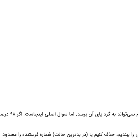
آیا می‌دانید که نرخ باز شدن (Open Rate) پیامک‌ها در ایران حدود ۹۸ درصد است؟ این آماری خیره‌کننده است که حتی ایمیل مارکتینگ هم نمی‌تواند به گرد پای آن برس
ا ببندیم، حذف کنیم یا (در بدترین حالت) شماره فرستنده را مسدود