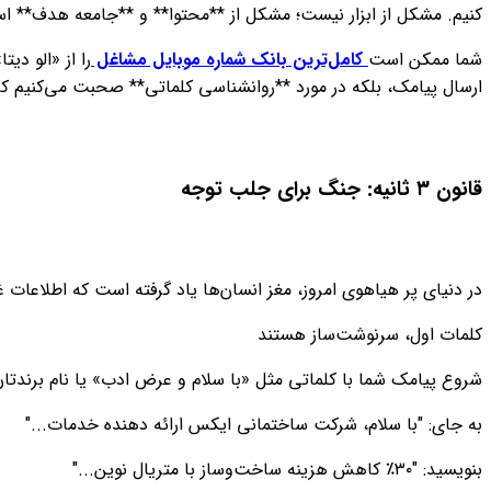
کنیم. مشکل از ابزار نیست؛ مشکل از **محتوا** و **جامعه هدف** ا
شما ممکن است
کامل‌ترین بانک شماره موبایل مشاغل
را از «الو دی
ارسال پیامک، بلکه در مورد **روانشناسی کلماتی** صحبت می‌کنیم که ذه
قانون ۳ ثانیه: جنگ برای جلب توجه
در دنیای پر هیاهوی امروز، مغز انسان‌ها یاد گرفته است که اطلاعات غیرضروری را فیلتر کند. 
کلمات اول، سرنوشت‌ساز هستند
شروع پیامک شما با کلماتی مثل «با سلام و عرض ادب» یا نام برندت
به جای: "با سلام، شرکت ساختمانی ایکس ارائه دهنده خدمات..."
بنویسید: "۳۰٪ کاهش هزینه ساخت‌وساز با متریال نوین..."